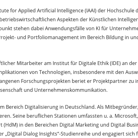
tute for Applied Artificial Intelligence (IAAI) der Hochschul
 betriebswirtschaftlichen Aspekten der Künstlichen Intellig
telpunkt stehen dabei Anwendungsfälle von KI für Unterneh
Projekt- und Portfoliomanagement im Bereich Bildung in un
tlicher Mitarbeiter am Institut für Digitale Ethik (IDE) an 
Implikationen von Technologien, insbesondere mit den Auswir
gangenen Forschungsprojekten beriet er Projektpartner zu i
ikwissenschaft und Unternehmenskommunikation.
im Bereich Digitalisierung in Deutschland. Als Mitbegründer
eren. Seine beruflichen Stationen umfassten u. a. Microsof
t (HdM) in den Bereichen Digital Marketing und Digital Bus
er „Digital Dialog Insights“-Studienreihe und engagiert sich 