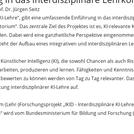
. Dr. Jürgen Seitz
 KI-Lehre“, gibt eine umfassende Einführung in das interdis
atorium“. Das zentrale Ziel des Projektes ist es, KI-relevan
den. Dabei wird eine ganzheitliche Perspektive eingenommen
steht der Aufbau eines integrativen und interdisziplinären
Künstlicher Intelligenz (KI), die sowohl Chancen als auch Ris
rbeiten, produzieren und lernen. Fähigkeiten und Kenntnis
bewerten zu können werden von Tag zu Tag relevanter. Das P
ung interdisziplinärer KI-Lehre auf.
 (Lehr-)Forschungsprojekt „IKID - Interdisziplinäre KI-Lehre
rium“ wird vom Bundesministerium für Bildung und Forschun