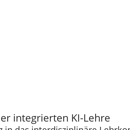
r integrierten KI-Lehre
 in das interdisziplinäre Lehrko